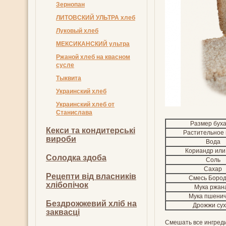
Зернопан
ЛИТОВСКИЙ УЛЬТРА хлеб
Луковый хлеб
МЕКСИКАНСКИЙ ультра
Ржаной хлеб на квасном
сусле
Тыквита
Украинский хлеб
Украинский хлеб от
Станислава
Размер бух
Кекси та кондитерські
Растительное
вироби
Вода
Кориандр или
Солодка здоба
Соль
Сахар
Рецепти від власників
Смесь Боро
хлібопічок
Мука ржан
Мука пшени
Бездрожжевий хліб на
Дрожжи су
заквасці
Смешать все ингреди