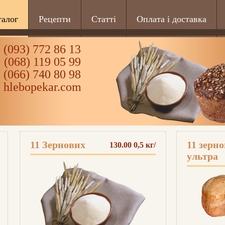
талог
Рецепти
Статті
Оплата і доставка
(093) 772 86 13
(068) 119 05 99
(066) 740 80 98
hlebopekar.com
11 Зернових
11 зерн
130.00 0,5 кг/
ультра