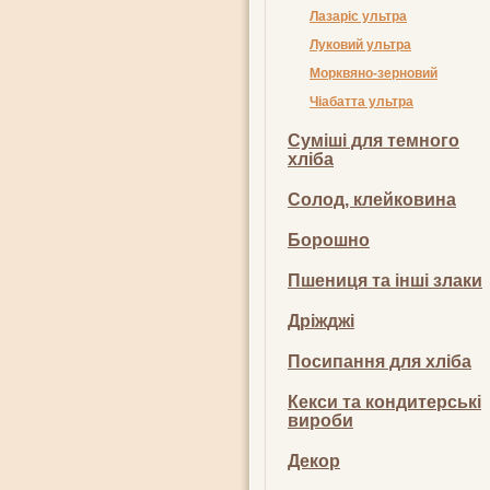
Лазаріс ультра
Луковий ультра
Морквяно-зерновий
Чіабатта ультра
Суміші для темного
хліба
Солод, клейковина
Борошно
Пшениця та інші злаки
Дріжджі
Посипання для хліба
Кекси та кондитерські
вироби
Декор