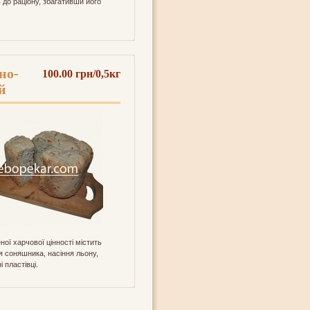
ь до раціону, збагативши його
но-
100.00 грн/0,5кг
й
ої харчової цінності містить
я соняшника, насіння льону,
і пластівці.