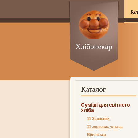
Ка
Хлібопекар
Каталог
Суміші для світлого
хліба
11 Зернових
11 зернових ультра
Віденська