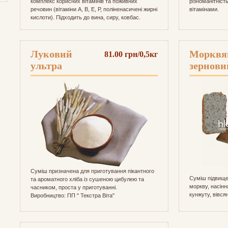
комплекс корисних вітамінів та поживних
різноманітніст
речовин (вітаміни А, В, Е, Р, поліненасичені жирні
вітамінами.
кислоти). Підходить до вина, сиру, ковбас.
Луковий
Морквя
81.00 грн/0,5кг
ультра
зернови
Суміш призначена для приготування пікантного
Суміш підвищен
та ароматного хліба із сушеною цибулею та
моркву, насінн
часником, проста у приготуванні.
кунжуту, вівсян
Виробництво: ПП " Текстра Віта"