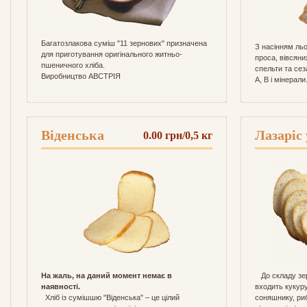
Багатозлакова суміш "11 зернових" призначена
З насінням льо
для приготування оригінального житньо-
проса, вівсяних
пшеничного хліба.
спельти та сез
Виробництво АВСТРІЯ
A, В і мінерали
Віденська
Лазаріс
0.00 грн/0,5 кг
На жаль, на даний момент немає в
До складу зер
наявності.
входить кукур
Хліб із сумішшю "Віденська" – це цілий
соняшнику, ри