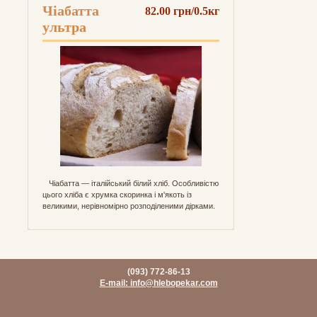
Чіабатта
82.00 грн/0.5кг
ультра
Чіабатта — італійський білий хліб. Особливістю
цього хліба є хрумка скоринка і м'якоть із
великими, нерівномірно розподіленими дірками.
(093) 772-86-13
E-mail: info@hlebopekar.com