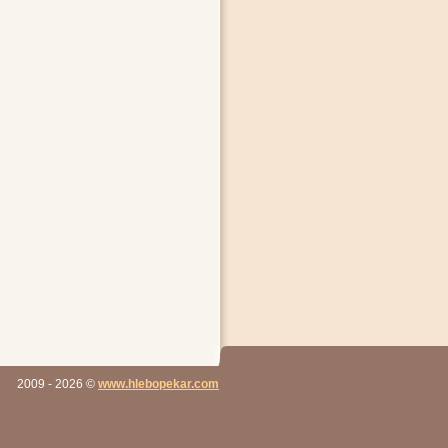
2009
- 2026
©
www.hlebopekar.com