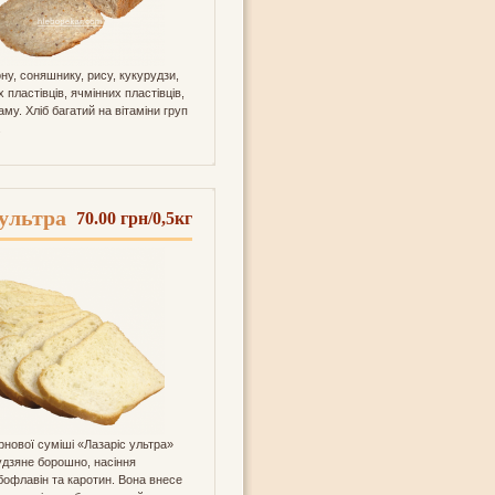
ну, соняшнику, рису, кукурудзи,
 пластівців, ячмінних пластівців,
аму. Хліб багатий на вітаміни груп
.
 ультра
70.00 грн/0,5кг
нової суміші «Лазаріс ультра»
удзяне борошно, насіння
бофлавін та каротин. Вона внесе