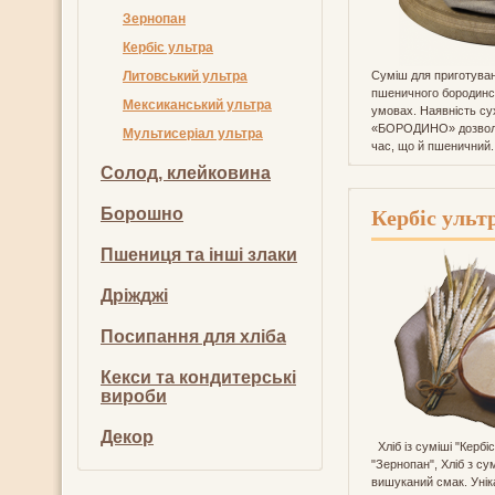
Зернопан
Кербіс ультра
Литовський ультра
Суміш для приготуван
пшеничного бородинсь
Мексиканський ультра
умовах. Наявність сух
«БОРОДИНО» дозволяє
Мультисеріал ультра
час, що й пшеничний.
Солод, клейковина
Борошно
Кербіс ульт
Пшениця та інші злаки
Дріжджі
Посипання для хліба
Кекси та кондитерські
вироби
Декор
Хліб із суміші "Кербі
"Зернопан", Хліб з су
вишуканий смак. Унік