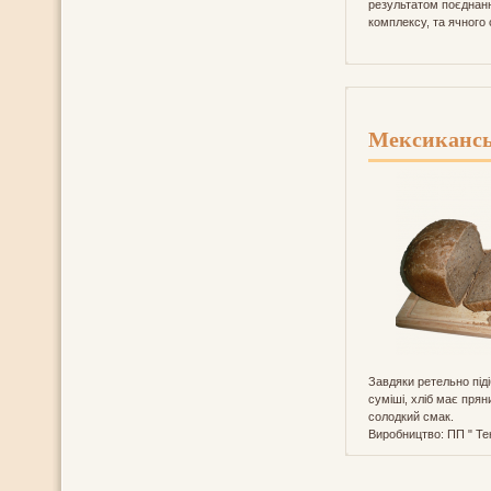
результатом поєднан
комплексу, та ячного
Мексикансь
Завдяки ретельно пі
суміші, хліб має прян
солодкий смак.
Виробництво: ПП " Тек