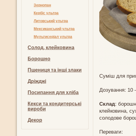
Зернопан
Кербіс ультра
Литовський ультра
Мексиканський ультра
Мультисеріал ультра
Солод, клейковина
Борошно
Пшениця та інші злаки
Суміш для приг
Дріжджі
Дозування: 10 –
Посипання для хліба
Склад
: борош
Кекси та кондитерські
вироби
клейковина, су
солодове боро
Декор
Переваги: