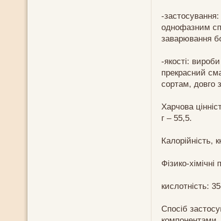
-застосування:
однофазним спо
заварювання б
-якості: вироб
прекрасний сма
сортам, довго з
Харчова цінніст
г – 55,5.
Калорійність, к
Фізико-хімічні 
кислотність: 35
Спосіб застосу
компонентами.