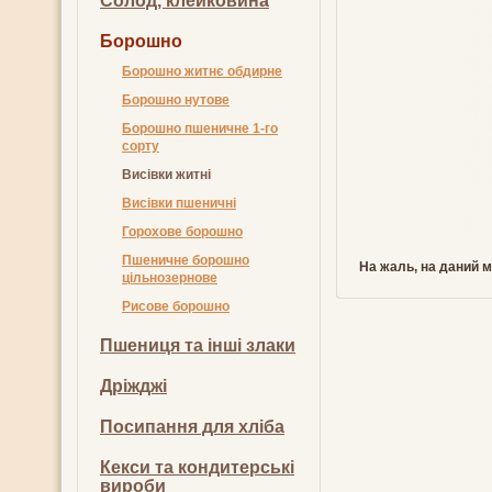
Солод, клейковина
Борошно
Борошно житнє обдирне
Борошно нутове
Борошно пшеничне 1-го
сорту
Висівки житні
Висівки пшеничні
Горохове борошно
Пшеничне борошно
На жаль, на даний м
цільнозернове
Рисове борошно
Пшениця та інші злаки
Дріжджі
Посипання для хліба
Кекси та кондитерські
вироби