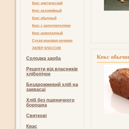
Кекс диетический
Кекс калорийный
Кекс обычный
Кекс с наполнителями
Кекс шоколадный
Сухая маковая начинка
ЭКЛЕР КЛАССИК
Кекс обыч
Солодка здоба
Рецепти від власників
хлібопічок
Бездрожжевий хліб на
заквасці
Хліб без пшеничного
борошна
Святкові
Квас