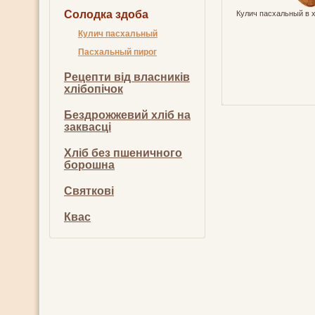
Солодка здоба
Кулич пасхальный в 
Кулич пасхальный
Пасхальный пирог
Рецепти від власників
хлібопічок
Бездрожжевий хліб на
заквасці
Хліб без пшеничного
борошна
Святкові
Квас