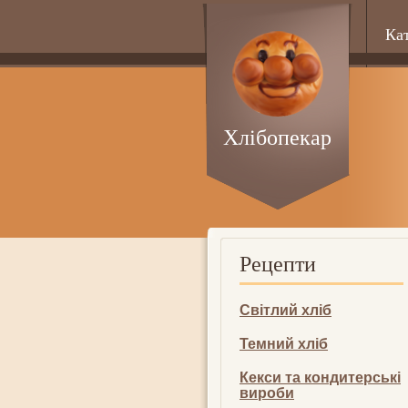
Ка
Хлібопекар
Рецепти
Світлий хліб
Темний хліб
Кекси та кондитерські
вироби