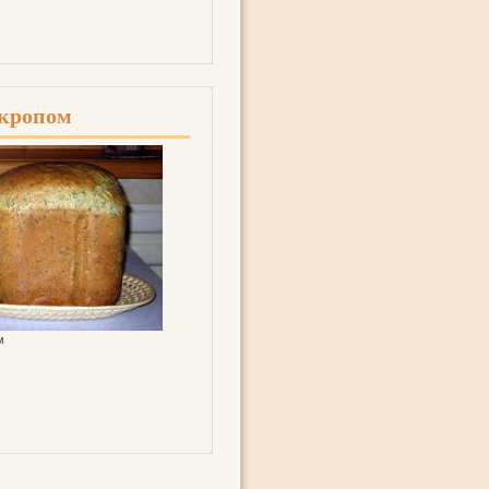
укропом
м