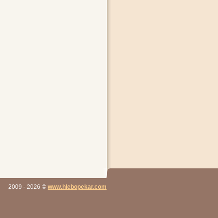
2009
- 2026
©
www.hlebopekar.com