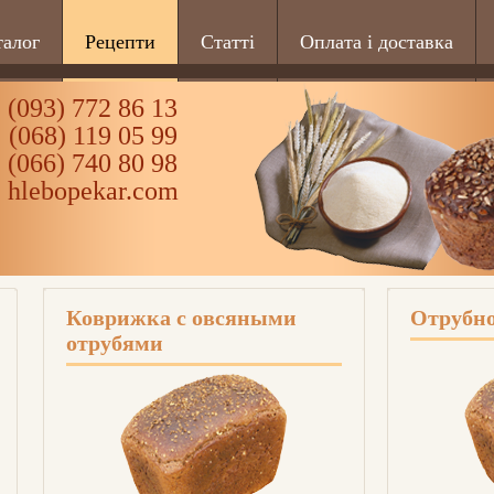
талог
Рецепти
Статті
Оплата і доставка
(093) 772 86 13
(068) 119 05 99
(066) 740 80 98
hlebopekar.com
Коврижка с овсяными
Отрубно
отрубями