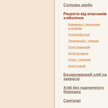
Солодка здоба
Рецепти від власників
хлібопічок
Коврижка с овсяными
отрубями
Отрубной хлеб
Творожный с тмином
Хлеб Заварной
Хлеб на квасе
Хлеб с укропом
Хлеб серый
Бездрожжевий хліб на
заквасці
Хліб без пшеничного
борошна
Святкові