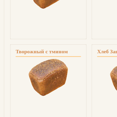
Творожный с тмином
Хлеб За