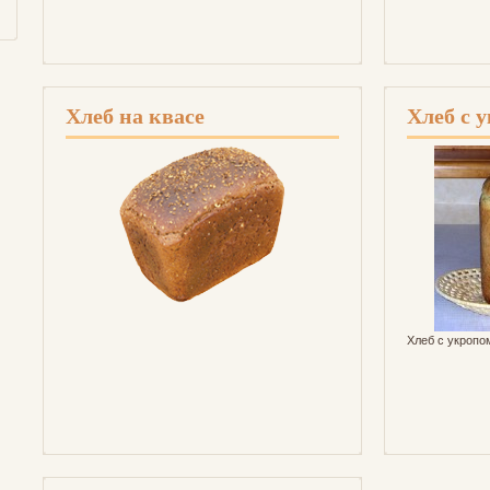
Хлеб на квасе
Хлеб с 
Хлеб с укропо