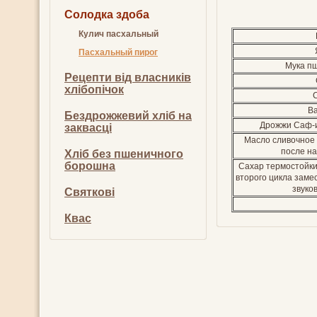
Солодка здоба
Кулич пасхальный
Пасхальный пирог
Мука пш
Рецепти від власників
хлібопічок
В
Бездрожжевий хліб на
Дрожжи Саф-и
заквасці
Масло сливочное 
после на
Хліб без пшеничного
борошна
Сахар термостойки
второго цикла замес
звуко
Святкові
Квас