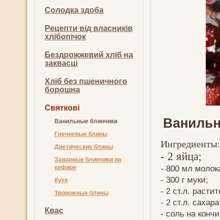
Солодка здоба
Рецепти від власників
хлібопічок
Бездрожжевий хліб на
заквасці
Хліб без пшеничного
борошна
Святкові
Ванильн
Ванильные блинчики
Гречневые блины
Ингредиенты:
Диетические блины
- 2 яйца;
Заварные блинчики на
- 800 мл молок
кефире
- 300 г муки;
Кутя
- 2 ст.л. расти
Творожные блины
- 2 ст.л. сахара
Квас
- соль на кончи