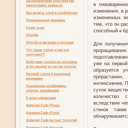
Бездрожжевой хлеб или как
в пивоваренн
приготовить закваску
изменения, в р
Как испечь хлеб в хлебопечке
измененных в
Пророщенная пшеница
тем, что он ра
Семя льна
способный к б
Отруби
Отруби в питании и лечении
Для получен
проращивани
Что такое солод и как его
получают?
подготавливаю
Действие солода на организм
уже на первой
и что входит в состав солода
образуется у
Ржаной солод в народной
прорастании,
медицине
интенсивнее. 
Пшеничная клейковина,
сухое веществ
глютен, панифарин
количество с
Е классификация
вследствие чег
Дріжджі Саф+Плюс
стенок такж
Дрожжи Саф+Плюс
обнаруживаетс
Дріжджі Саф-Інстант Золотий
Дрожжи Саф-Инстант