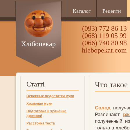
Каталог
Рецепти
(093) 772 86 13
(068) 119 05 99
(066) 740 80 98
Хлібопекар
hlebopekar.com
Статті
Что такое
Основные недостатки муки
Хранение муки
Солод
получаю
Подготовка и хранение
Различают
рж
дрожжей
полученный из
Расстойка теста
только в хлебо