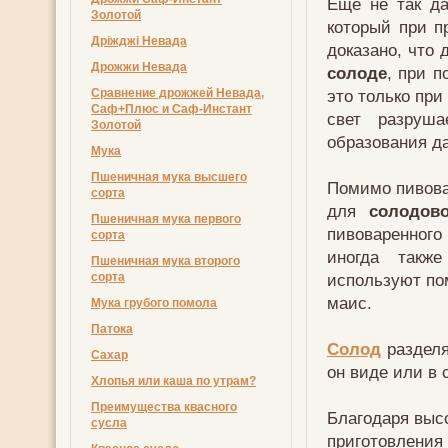
Еще не так да
Золотой
который при п
Дріжджі Невада
доказано, что
Дрожжи Невада
солоде
, при п
Сравнение дрожжей Невада,
это только при
Саф+Плюс и Саф-Инстант
свет разруша
Золотой
образования д
Мука
Пшеничная мука высшего
Помимо пивова
сорта
для
солодово
Пшеничная мука первого
пивоваренног
сорта
иногда такж
Пшеничная мука второго
сорта
используют пом
маис.
Мука грубого помола
Патока
Солод
разделя
Сахар
он виде или в
Хлопья или каша по утрам?
Преимущества квасного
Благодаря выс
сусла
приготовления 