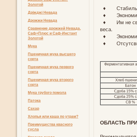
Золотой
♦ Стабильным
Дріжджі Невада
♦ Экономичес
Дрожжи Невада
♦ Им не свойс
Сравнение дрожжей Невада,
веса.
Саф+Плюс и Саф-Инстант
♦ Экономией
Золотой
♦ Отсутсвием
Мука
Пшеничная мука высшего
сорта
Ферментативная а
Пшеничная мука первого
сорта
Пшеничная мука второго
Хлеб пшен
сорта
Батон
Сдоба 15% с
Мука грубого помола
Сдоба 25% с
Патока
СВ %
Сахар
Хлопья или каша по утрам?
ОБЛАСТЬ ПР
Преимущества квасного
сусла
Рекомендуется