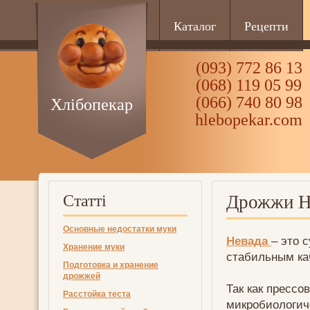
Каталог
Рецепти
(093) 772 86 13
(068) 119 05 99
(066) 740 80 98
Хлібопекар
hlebopekar.com
Статті
Дрожжи Н
Основные недостатки муки
Невада
– это 
Хранение муки
стабильным ка
Подготовка и хранение
дрожжей
Так как прессо
Расстойка теста
микробиологиче