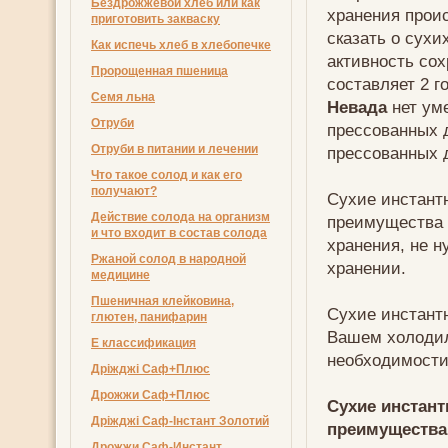
Бездрожжевой хлеб или как
хранения прои
приготовить закваску
сказать о сух
Как испечь хлеб в хлебопечке
активность сох
Пророщенная пшеница
составляет 2 г
Семя льна
Невада
нет ум
Отруби
прессованных д
Отруби в питании и лечении
прессованных 
Что такое солод и как его
получают?
Сухие инстан
Действие солода на организм
преимущества с
и что входит в состав солода
хранения, не 
Ржаной солод в народной
хранении.
медицине
Пшеничная клейковина,
Сухие инстан
глютен, панифарин
Вашем холодил
Е классификация
необходимости 
Дріжджі Саф+Плюс
Дрожжи Саф+Плюс
Сухие инстан
Дріжджі Саф-Інстант Золотий
преимущества
Дрожжи Саф-Инстант