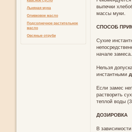
Квасное сусло
выпечки хлеб
Льняная мука
массы муки.
Оливковое масло
Подсолнечное растительное
СПОСОБ ПРИ
масло
Овсяные отруби
Сухие инстан
непосредственн
начале замеса.
Нельзя допуска
инстантными
д
Если замес не
растворить су
теплой воды (3
ДОЗИРОВКА
В зависимости 