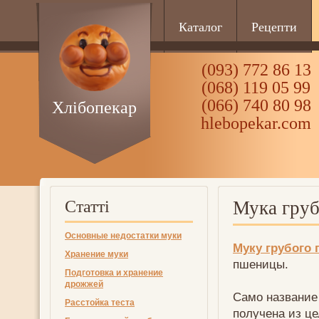
Каталог
Рецепти
(093) 772 86 13
(068) 119 05 99
(066) 740 80 98
Хлібопекар
hlebopekar.com
Статті
Мука груб
Основные недостатки муки
Муку грубого
Хранение муки
пшеницы.
Подготовка и хранение
дрожжей
Само название
Расстойка теста
получена из це