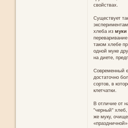
свойствах.
Существует та
экспериментам
хлеба из
муки
переваривание 
таком хлебе пр
одной муке др
на диете, пре
Современный е
достаточно бо
сортов, в кото
клетчатки.
В отличие от 
"черный" хлеб,
же муку, очище
«праздничной»