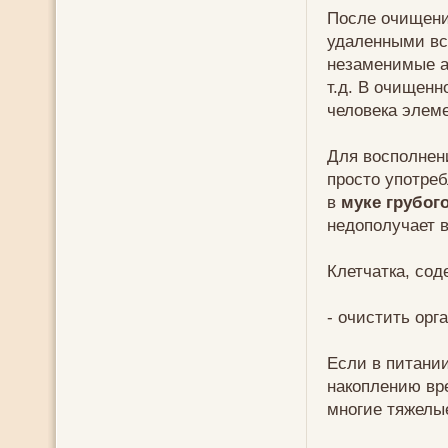
После очищени
удаленными вс
незаменимые а
т.д. В очищенн
человека элеме
Для восполнен
просто употреб
в
муке грубог
недополучает 
Клетчатка, со
- очистить орг
Если в питании
накоплению вр
многие тяжелы