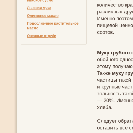
Квасное сусло
количество кр
Льняная мука
различных дру
Оливковое масло
Именно поэто
Подсолнечное растительное
пищевой ценно
масло
сортов.
Овсяные отруби
Муку грубого
обойного однос
этому получа
Также
муку гр
частицы такой 
и крупные част
зольность тако
— 20%. Именн
хлеба.
Следует обрат
оставить все с