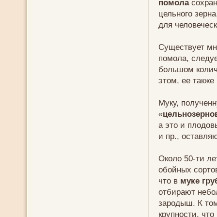
помола
сохран
цельного зерна
для человеческ
Существует мне
помола, следу
большом колич
этом, ее также
Муку, полученн
«
цельнозерно
а это и плодо
и пр., оставляю
Около 50-ти ле
обойных сорто
что в
муке гру
отбирают небо
зародыш. К то
крупности, что