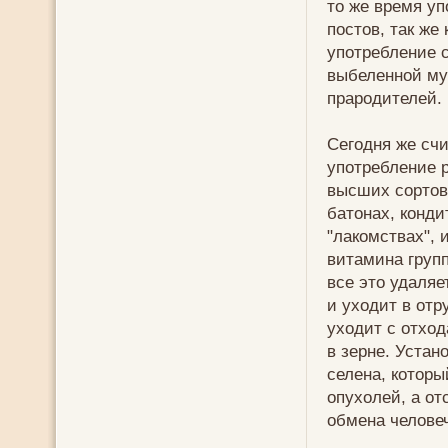
то же время у
постов, так же
употребление с
выбеленной му
прародителей.
Сегодня же сч
употребление 
высших сортов
батонах, конди
"лакомствах", 
витамина групп
все это удаля
и уходит в отр
уходит с отхо
в зерне. Устан
селена, которы
опухолей, а от
обмена челове