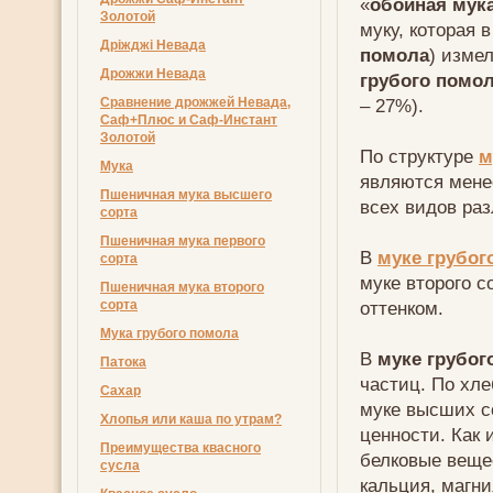
«
обойная мук
Золотой
муку, которая
Дріжджі Невада
помола
) изме
Дрожжи Невада
грубого помо
Сравнение дрожжей Невада,
– 27%).
Саф+Плюс и Саф-Инстант
Золотой
По структуре
м
Мука
являются мене
Пшеничная мука высшего
всех видов ра
сорта
Пшеничная мука первого
В
муке грубог
сорта
муке второго с
Пшеничная мука второго
сорта
оттенком.
Мука грубого помола
В
муке грубог
Патока
частиц. По хл
Сахар
муке высших с
Хлопья или каша по утрам?
ценности. Как 
Преимущества квасного
белковые веще
сусла
кальция, магни