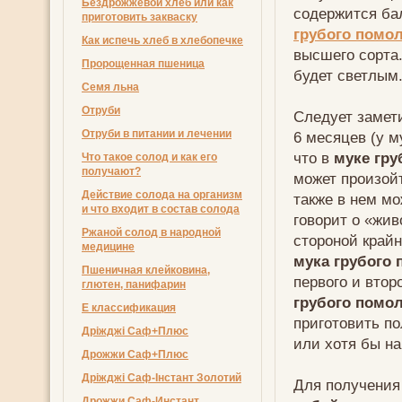
Бездрожжевой хлеб или как
содержится ба
приготовить закваску
грубого помо
Как испечь хлеб в хлебопечке
высшего сорта.
Пророщенная пшеница
будет светлым
Семя льна
Отруби
Следует замети
Отруби в питании и лечении
6 месяцев (у м
что в
муке гру
Что такое солод и как его
получают?
может произойт
Действие солода на организм
также в нем мо
и что входит в состав солода
говорит о «жив
Ржаной солод в народной
стороной край
медицине
мука грубого
Пшеничная клейковина,
первого и втор
глютен, панифарин
грубого помо
Е классификация
приготовить п
Дріжджі Саф+Плюс
или хотя бы н
Дрожжи Саф+Плюс
Дріжджі Саф-Інстант Золотий
Для получени
Дрожжи Саф-Инстант