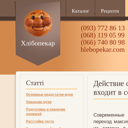
Каталог
Рецепти
(093) 772 86 13
(068) 119 05 99
(066) 740 80 98
Хлібопекар
hlebopekar.com
Статті
Действие 
входит в 
Основные недостатки муки
Хранение муки
Подготовка и хранение
дрожжей
Современные
переход макси
Расстойка теста