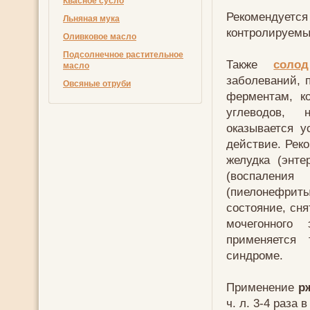
Квасное сусло
Рекомендуетс
Льняная мука
контролируемы
Оливковое масло
Подсолнечное растительное
Также
соло
масло
заболеваний, 
Овсяные отруби
ферментам, к
углеводов, 
оказывается 
действие. Рек
желудка (энте
(воспаления
(пиелонефриты
состояние, сн
мочегонного
применяется
синдроме.
Применение
р
ч. л. 3-4 раза