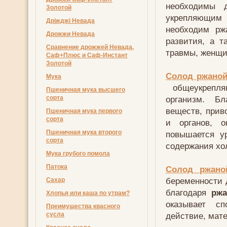
необходимы 
Золотой
укрепляющим
Дріжджі Невада
необходим рж
Дрожжи Невада
развития, а 
Сравнение дрожжей Невада,
травмы, женщи
Саф+Плюс и Саф-Инстант
Золотой
Солод ржано
Мука
общеукрепля
Пшеничная мука высшего
сорта
организм. Б
веществ, прив
Пшеничная мука первого
сорта
и органов, о
Пшеничная мука второго
повышается ур
сорта
содержания хо
Мука грубого помола
Патока
Солод ржано
беременности 
Сахар
благодаря
ржа
Хлопья или каша по утрам?
оказывает с
Преимущества квасного
сусла
действие, мате