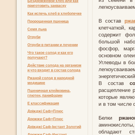
из семени 
Бездрожжевой хлеб или как
приготовить закваску
легкоусваивае
Как испечь хлеб в хлебопечке
В состав
ржа
Пророщенная пшеница
клетчаткой, к
Семя льна
содержит фол
Отруби
большой набо
Отруби в питании и лечении
фосфор, марг
Что такое солод и как его
основном олеи
получают?
Углеводы в бо
Действие солода на организм
легкоусваивае
и что входит в состав солода
энергетический
Ржаной солод в народной
В состав
с
медицине
расщепление р
Пшеничная клейковина,
глютен, панифарин
которые являю
и в том числе
Е классификация
Дріжджі Саф+Плюс
Белки
ржано
Дрожжи Саф+Плюс
аминокислоты,
Дріжджі Саф-Інстант Золотий
обладают с
Дрожжи Саф-Инстант