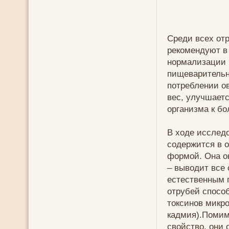
Среди всех от
рекомендуют в
нормализации 
пищеварительно
потреблении о
вес, улучшает
организма к бо
В ходе исследо
содержится в 
формой. Она о
– выводит все
естественным п
отрубей спосо
токсинов микро
кадмия).Помим
свойство, они 