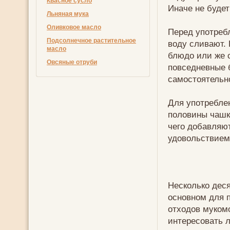
Квасное сусло
Иначе не будет
Льняная мука
Оливковое масло
Перед употреб
Подсолнечное растительное
воду сливают.
масло
блюдо или же 
Овсяные отруби
повседневные б
самостоятельн
Для употребле
половины чашк
чего добавляют
удовольствием
Несколько дес
основном для п
отходов мукомо
интересовать л