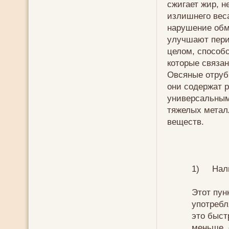
сжигает жир, н
излишнего веса
нарушение обм
улучшают перис
целом, способ
которые связан
Овсяные отруб
они содержат 
универсальны
тяжелых метал
веществ.
1) Нали
Этот пун
употребл
это быст
меньше, 