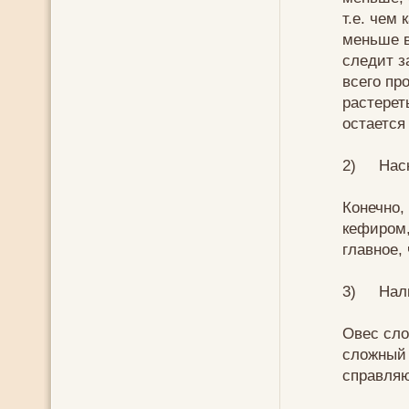
т.е. чем
меньше в
следит з
всего пр
растерет
остается
2) Наск
Конечно,
кефиром,
главное,
3) Нали
Овес сло
сложный 
справляю