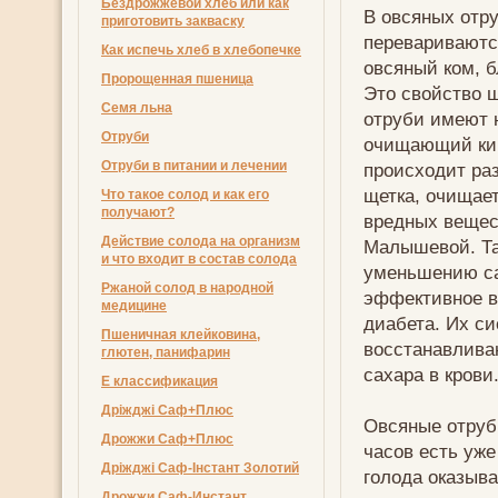
Бездрожжевой хлеб или как
В овсяных отру
приготовить закваску
перевариваются
Как испечь хлеб в хлебопечке
овсяный ком, 
Пророщенная пшеница
Это свойство ш
Семя льна
отруби имеют 
Отруби
очищающий киш
Отруби в питании и лечении
происходит раз
щетка, очищает
Что такое солод и как его
получают?
вредных вещес
Действие солода на организм
Малышевой. Та
и что входит в состав солода
уменьшению са
Ржаной солод в народной
эффективное в
медицине
диабета. Их с
Пшеничная клейковина,
восстанавлива
глютен, панифарин
сахара в крови
Е классификация
Дріжджі Саф+Плюс
Овсяные отруби
Дрожжи Саф+Плюс
часов есть уже
Дріжджі Саф-Інстант Золотий
голода оказыв
Дрожжи Саф-Инстант