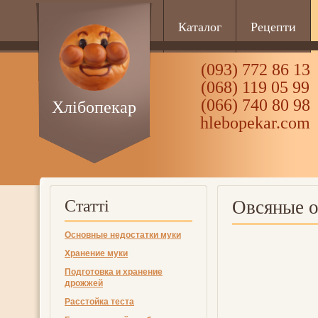
Каталог
Рецепти
(093) 772 86 13
(068) 119 05 99
(066) 740 80 98
Хлібопекар
hlebopekar.com
Статті
Овсяные 
Основные недостатки муки
Хранение муки
Подготовка и хранение
дрожжей
Расстойка теста