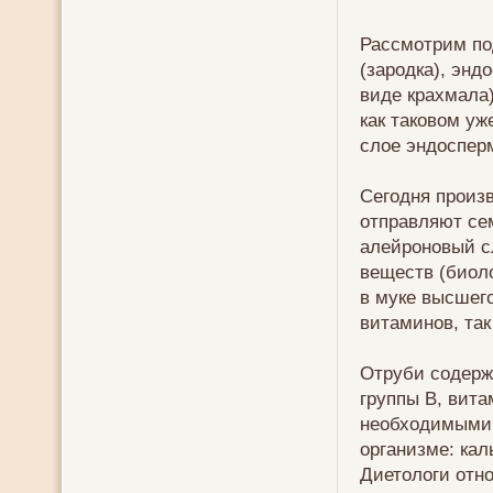
Рассмотрим по
(зародка), энд
виде крахмала)
как таковом уж
слое эндоспер
Сегодня произ
отправляют се
алейроновый с
веществ (биоло
в муке высшего
витаминов, та
Отруби содержа
группы В, вит
необходимыми 
организме: кал
Диетологи отно