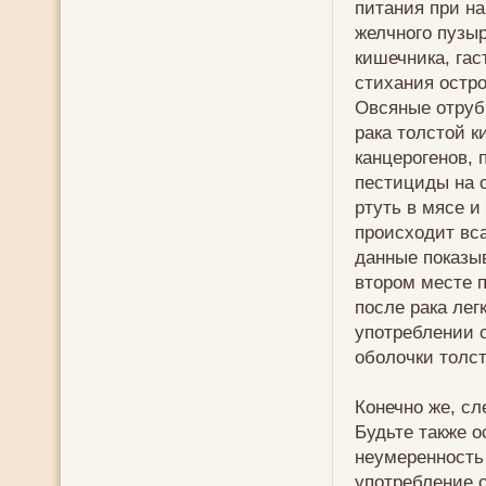
питания при н
желчного пузыр
кишечника, гас
стихания остро
Овсяные отруб
рака толстой к
канцерогенов, 
пестициды на о
ртуть в мясе и
происходит вс
данные показы
втором месте п
после рака лег
употреблении 
оболочки толст
Конечно же, сл
Будьте также о
неумеренность
употребление 