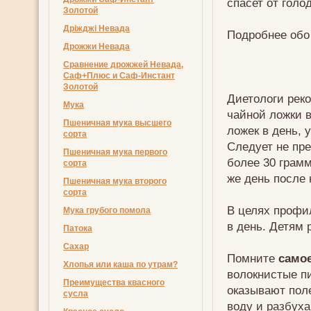
спасет от голо
Золотой
Дріжджі Невада
Подробнее обо
Дрожжи Невада
Сравнение дрожжей Невада,
Саф+Плюс и Саф-Инстант
Золотой
Диетологи рек
Мука
чайной ложки 
Пшеничная мука высшего
ложек в день, 
сорта
Следует не пре
Пшеничная мука первого
более 30 грам
сорта
же день после 
Пшеничная мука второго
сорта
В целях профи
Мука грубого помола
в день. Детям 
Патока
Сахар
Помните
самое
Хлопья или каша по утрам?
волокнистые п
Преимущества квасного
оказывают поле
сусла
воду и разбуха