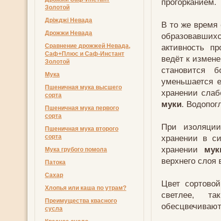
прогорканием.
Золотой
Дріжджі Невада
В то же время
Дрожжи Невада
образовавшихс
Сравнение дрожжей Невада,
активность п
Саф+Плюс и Саф-Инстант
ведёт к измен
Золотой
становится 
Мука
уменьшается е
Пшеничная мука высшего
хранении сла
сорта
муки
. Водопо
Пшеничная мука первого
сорта
При изоляц
Пшеничная мука второго
сорта
хранении в с
хранении
мук
Мука грубого помола
верхнего слоя 
Патока
Сахар
Цвет сортово
Хлопья или каша по утрам?
светлее, т
Преимущества квасного
обесцвечивают
сусла