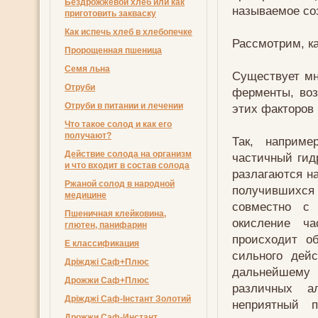
Бездрожжевой хлеб или как
называемое со
приготовить закваску
Как испечь хлеб в хлебопечке
Рассмотрим, к
Пророщенная пшеница
Семя льна
Существует мн
Отруби
ферменты, воз
Отруби в питании и лечении
этих факторов
Что такое солод и как его
получают?
Так, наприме
Действие солода на организм
частичный ги
и что входит в состав солода
разлагаются н
Ржаной солод в народной
получившихся
медицине
совместно с 
Пшеничная клейковина,
окисление ча
глютен, панифарин
происходит о
Е классификация
сильного дей
Дріжджі Саф+Плюс
дальнейшему 
Дрожжи Саф+Плюс
различных а
Дріжджі Саф-Інстант Золотий
неприятный 
Дрожжи Саф-Инстант