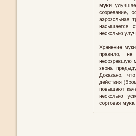
муки
улучшает
созревание, о
аэрозольная 
насыщается с
несколько улу
Хранение муки
правило, не
несозревшую
зерна предыд
Доказано, чт
действия (бро
повышают кач
несколько ус
сортовая
мука