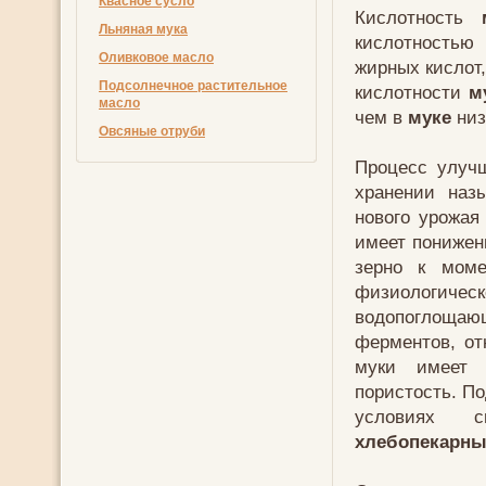
Квасное сусло
Кислотность
Льняная мука
кислотностью
Оливковое масло
жирных кислот
Подсолнечное растительное
кислотности
м
масло
чем в
муке
низ
Овсяные отруби
Процесс улу
хранении наз
нового урожая
имеет пониже
зерно к моме
физиологическ
водопоглощ
ферментов, о
муки имеет 
пористость. П
условиях с
хлебопекарны