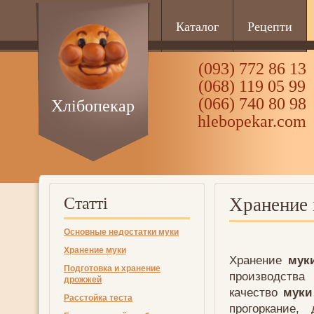
Каталог
Рецепти
(093) 772 86 13
(068) 119 05 99
(066) 740 80 98
Хлібопекар
hlebopekar.com
Статті
Хранение
Основные недостатки муки
Хранение муки
Хранение
мук
Подготовка и хранение
производства
дрожжей
качество
муки
Расстойка теста
прогоркание,