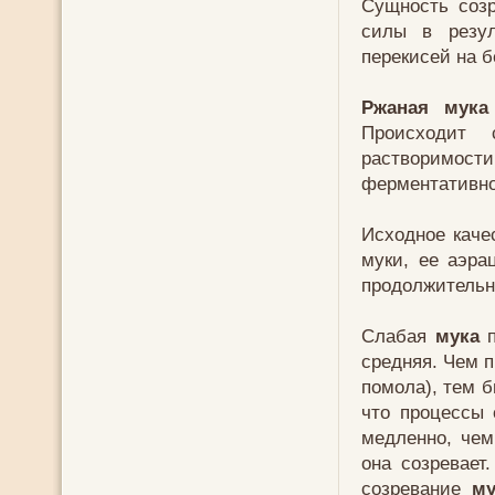
Сущность соз
силы в резул
перекисей на 
Ржаная мука
Происходит 
растворимос
ферментативно
Исходное каче
муки, ее аэра
продолжительн
Слабая
мука
п
средняя. Чем п
помола), тем 
что процессы 
медленно, че
она созревает
созревание
му