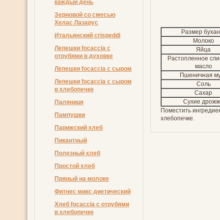
каждый день
Зерновой со смесью
Хелас Лазарус
Размер бухан
Итальянский crispeddi
Молоко
Лепешки focaccia с
Яйца
отрубями в духовке
Растопленное сли
масло
Лепешки focaccia с сыром
Пшеничная м
Лепешки focaccia с сыром
Соль
в хлебопечке
Сахар
Сухие дрож
Пaляниця
Поместить ингредиен
Пампушки
хлебопечке.
Парижский хлеб
Пикантный
Полезный хлеб
Простой хлеб
Пряный на молоке
Фитнес микс диетический
Хлеб focaccia с отрубями
в хлебопечке