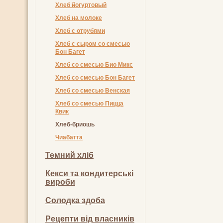
Хлеб йогуртовый
Хлеб на молоке
Хлеб с отрубями
Хлеб с сыром со смесью
Бон Багет
Хлеб со смесью Био Микс
Хлеб со смесью Бон Багет
Хлеб со смесью Венская
Хлеб со смесью Пицца
Квик
Хлеб-бриошь
Чиабатта
Темний хліб
Кекси та кондитерські
вироби
Солодка здоба
Рецепти від власників