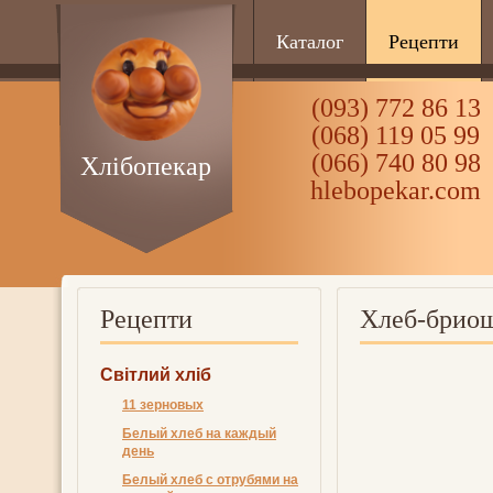
Каталог
Рецепти
(093) 772 86 13
(068) 119 05 99
(066) 740 80 98
Хлібопекар
hlebopekar.com
Рецепти
Хлеб-брио
Світлий хліб
11 зерновых
Белый хлеб на каждый
день
Белый хлеб с отрубями на