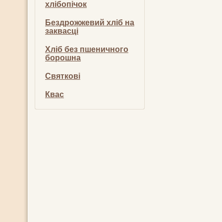
хлібопічок
Бездрожжевий хліб на
заквасці
Хліб без пшеничного
борошна
Святкові
Квас