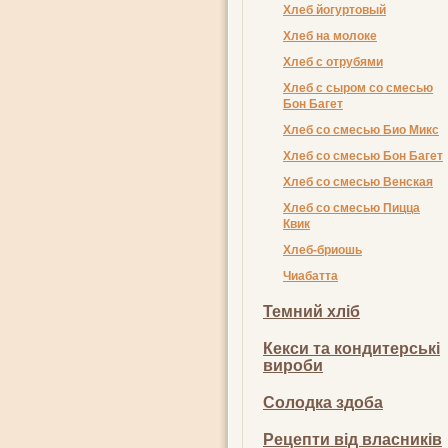
Хлеб йогуртовый
Хлеб на молоке
Хлеб с отрубями
Хлеб с сыром со смесью
Бон Багет
Хлеб со смесью Био Микс
Хлеб со смесью Бон Багет
Хлеб со смесью Венская
Хлеб со смесью Пицца
Квик
Хлеб-бриошь
Чиабатта
Темний хліб
Кекси та кондитерські
вироби
Солодка здоба
Рецепти від власників