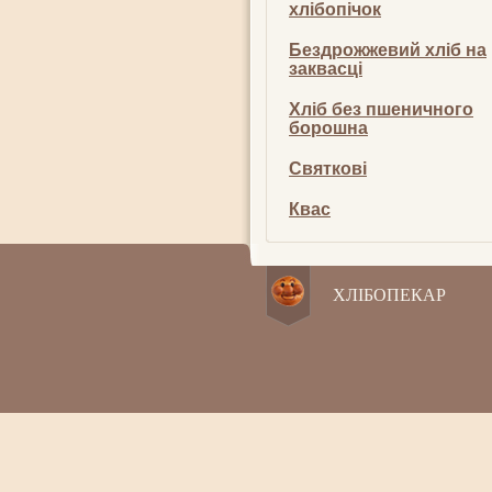
хлібопічок
Бездрожжевий хліб на
заквасці
Хліб без пшеничного
борошна
Святкові
Квас
ХЛІБОПЕКАР