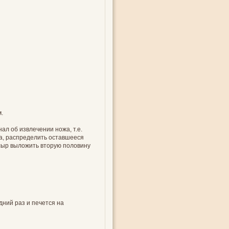
.
ал об извлечении ножа, т.е.
та, распределить оставшееся
 сыр выложить вторую половину
дний раз и печется на