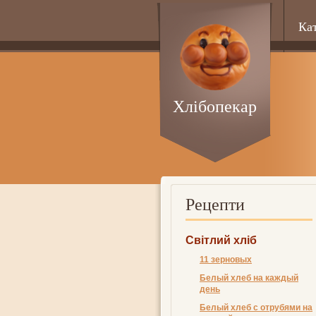
Ка
Хлібопекар
Рецепти
Світлий хліб
11 зерновых
Белый хлеб на каждый
день
Белый хлеб с отрубями на