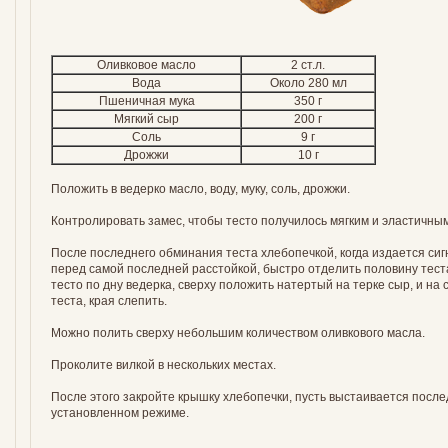
Оливковое масло
2 ст.л.
Вода
Около 280 мл
Пшеничная мука
350 г
Мягкий сыр
200 г
Соль
9 г
Дрожжи
10 г
Положить в ведерко масло, воду, муку, соль, дрожжи.
Контролировать замес, чтобы тесто получилось мягким и эластичным
После последнего обминания теста хлебопечкой, когда издается сигн
перед самой последней расстойкой, быстро отделить половину тес
тесто по дну ведерка, сверху положить натертый на терке сыр, и на
теста, края слепить.
Можно полить сверху небольшим количеством оливкового масла.
Проколите вилкой в нескольких местах.
После этого закройте крышку хлебопечки, пусть выстаивается после
установленном режиме.