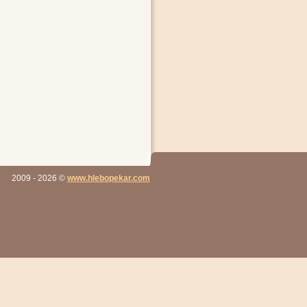
2009
- 2026
©
www.hlebopekar.com