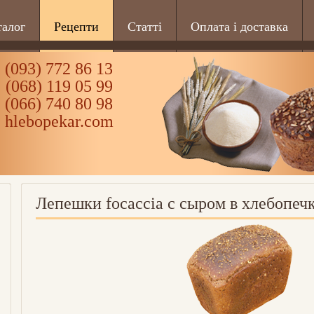
талог
Рецепти
Статті
Оплата і доставка
(093) 772 86 13
(068) 119 05 99
(066) 740 80 98
hlebopekar.com
Лепешки focaccia с сыром в хлебопеч