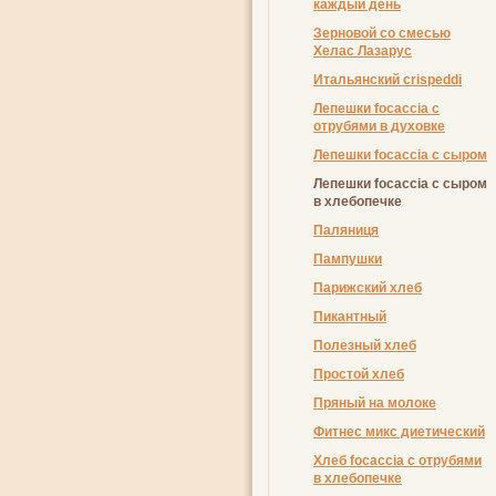
каждый день
Зерновой со смесью
Хелас Лазарус
Итальянский crispeddi
Лепешки focaccia с
отрубями в духовке
Лепешки focaccia с сыром
Лепешки focaccia с сыром
в хлебопечке
Пaляниця
Пампушки
Парижский хлеб
Пикантный
Полезный хлеб
Простой хлеб
Пряный на молоке
Фитнес микс диетический
Хлеб focaccia с отрубями
в хлебопечке