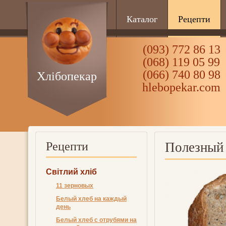
Каталог
Рецепти
(093) 772 86 13
(068) 119 05 99
(066) 740 80 98
Хлібопекар
hlebopekar.com
Рецепти
Полезный
Світлий хліб
11 зерновых
Белый хлеб на каждый
день
Белый хлеб с отрубями на