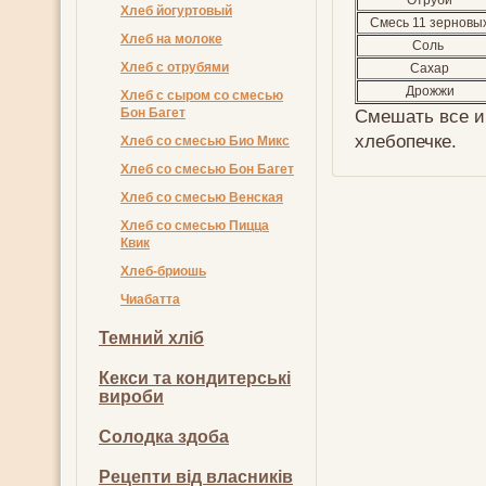
Отруби
Хлеб йогуртовый
Смесь 11 зерновы
Хлеб на молоке
Соль
Хлеб с отрубями
Сахар
Дрожжи
Хлеб с сыром со смесью
Бон Багет
Смешать все и
хлебопечке.
Хлеб со смесью Био Микс
Хлеб со смесью Бон Багет
Хлеб со смесью Венская
Хлеб со смесью Пицца
Квик
Хлеб-бриошь
Чиабатта
Темний хліб
Кекси та кондитерські
вироби
Солодка здоба
Рецепти від власників