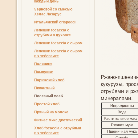
каждый день
Зерновой со смесью
Хелас Лазарус
Итальянский crispeddi
Лепешки focaccia с
отрубями в духовке
Лепешки focaccia с сыром
Лепешки focaccia с сыром
в хлебопечке
Пaляниця
Пампушки
Ржано-пшеничн
Парижский хлеб
кукурузы, прос
Пикантный
отрубями и рж
Полезный хлеб
минералами.
Простой хлеб
Ингредиенты
Пряный на молоке
Вода
Растительное мас
Фитнес микс диетический
Ржаная мука
Хлеб focaccia с отрубями
Пшеничная мука
в хлебопечке