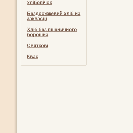
хлібопічок
Бездрожжевий хліб на
заквасці
Хліб без пшеничного
борошна
Святкові
Квас