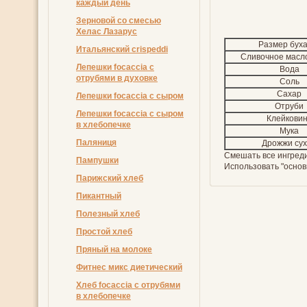
каждый день
Зерновой со смесью
Хелас Лазарус
Размер бух
Итальянский crispeddi
Сливочное масл
Лепешки focaccia с
Вода
отрубями в духовке
Соль
Сахар
Лепешки focaccia с сыром
Отруби
Лепешки focaccia с сыром
Клейкови
в хлебопечке
Мука
Пaляниця
Дрожжи су
Смешать все ингреди
Пампушки
Использовать "основ
Парижский хлеб
Пикантный
Полезный хлеб
Простой хлеб
Пряный на молоке
Фитнес микс диетический
Хлеб focaccia с отрубями
в хлебопечке