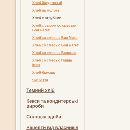
Хлеб йогуртовый
Хлеб на молоке
Хлеб с отрубями
Хлеб с сыром со смесью
Бон Багет
Хлеб со смесью Био Микс
Хлеб со смесью Бон Багет
Хлеб со смесью Венская
Хлеб со смесью Пицца
Квик
Хлеб-бриошь
Чиабатта
Темний хліб
Кекси та кондитерські
вироби
Солодка здоба
Рецепти від власників