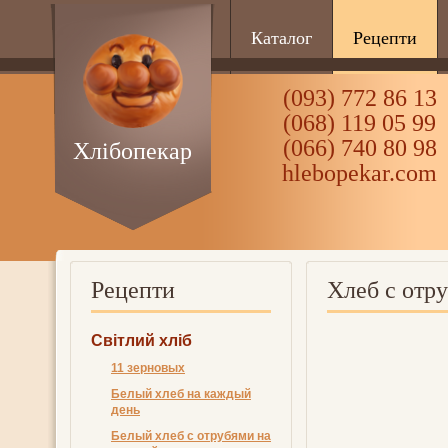
Каталог
Рецепти
(093) 772 86 13
(068) 119 05 99
(066) 740 80 98
Хлібопекар
hlebopekar.com
Рецепти
Хлеб с отр
Світлий хліб
11 зерновых
Белый хлеб на каждый
день
Белый хлеб с отрубями на