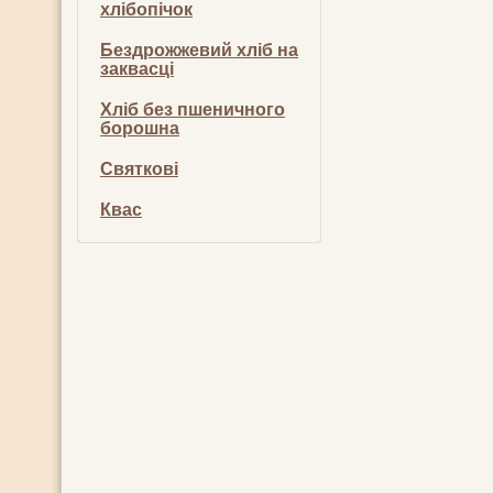
хлібопічок
Бездрожжевий хліб на
заквасці
Хліб без пшеничного
борошна
Святкові
Квас