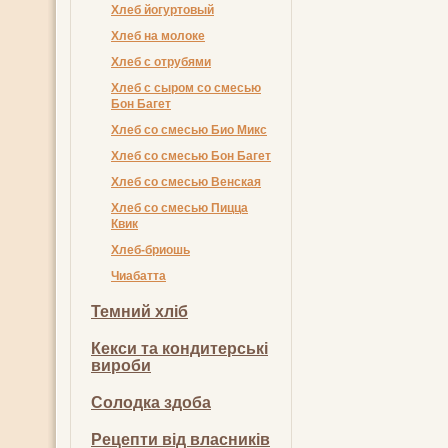
Хлеб йогуртовый
Хлеб на молоке
Хлеб с отрубями
Хлеб с сыром со смесью
Бон Багет
Хлеб со смесью Био Микс
Хлеб со смесью Бон Багет
Хлеб со смесью Венская
Хлеб со смесью Пицца
Квик
Хлеб-бриошь
Чиабатта
Темний хліб
Кекси та кондитерські
вироби
Солодка здоба
Рецепти від власників