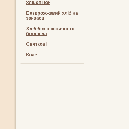
хлібопічок
Бездрожжевий хліб на
заквасці
Хліб без пшеничного
борошна
Святкові
Квас