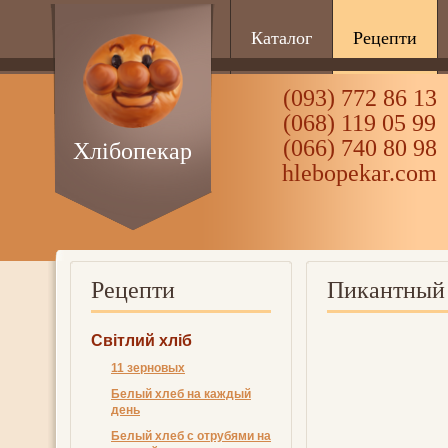
Каталог
Рецепти
(093) 772 86 13
(068) 119 05 99
(066) 740 80 98
Хлібопекар
hlebopekar.com
Рецепти
Пикантный
Світлий хліб
11 зерновых
Белый хлеб на каждый
день
Белый хлеб с отрубями на