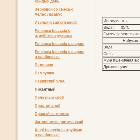
каждый день
Зерновой со смесью
Хелас Лазарус
Ингредиенты
Итальянский crispeddi
Вода t 35°C
Лепешки focaccia с
Смесь Цереал пика
отрубями в духовке
Набухает
Лепешки focaccia с сыром
Вода
Лепешки focaccia с сыром
Соль
в хлебопечке
Мука пшеничная в/с
Пaляниця
Дрожжи сухие
Пампушки
Парижский хлеб
Пикантный
Полезный хлеб
Простой хлеб
Пряный на молоке
Фитнес микс диетический
Хлеб focaccia с отрубями
в хлебопечке