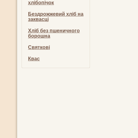
хлібопічок
Бездрожжевий хліб на
заквасці
Хліб без пшеничного
борошна
Святкові
Квас