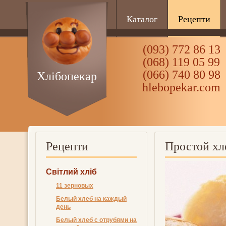
Каталог
Рецепти
(093) 772 86 13
(068) 119 05 99
(066) 740 80 98
Хлібопекар
hlebopekar.com
Рецепти
Простой хл
Світлий хліб
11 зерновых
Белый хлеб на каждый
день
Белый хлеб с отрубями на