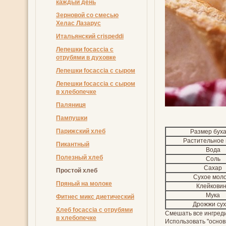
каждый день
Зерновой со смесью
Хелас Лазарус
Итальянский crispeddi
Лепешки focaccia с
отрубями в духовке
Лепешки focaccia с сыром
Лепешки focaccia с сыром
в хлебопечке
Пaляниця
Пампушки
Парижский хлеб
Размер бух
Растительное
Пикантный
Вода
Полезный хлеб
Соль
Сахар
Простой хлеб
Сухое мол
Пряный на молоке
Клейкови
Мука
Фитнес микс диетический
Дрожжи су
Хлеб focaccia с отрубями
Смешать все ингреди
в хлебопечке
Использовать "основ