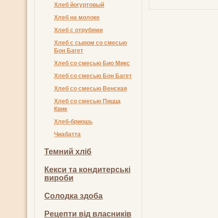
Хлеб йогуртовый
Хлеб на молоке
Хлеб с отрубями
Хлеб с сыром со смесью
Бон Багет
Хлеб со смесью Био Микс
Хлеб со смесью Бон Багет
Хлеб со смесью Венская
Хлеб со смесью Пицца
Квик
Хлеб-бриошь
Чиабатта
Темний хліб
Кекси та кондитерські
вироби
Солодка здоба
Рецепти від власників